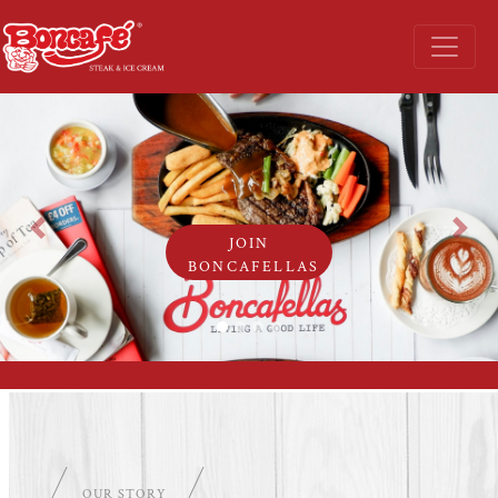
Previous
Next
JOIN
BONCAFELLAS
OUR STORY