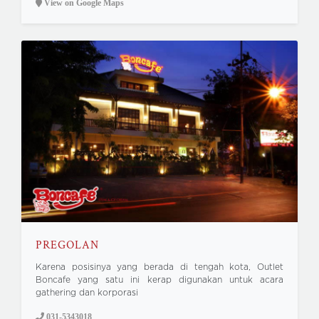
View on Google Maps
PREGOLAN
Karena posisinya yang berada di tengah kota, Outlet
Boncafe yang satu ini kerap digunakan untuk acara
gathering dan korporasi
031-5343018