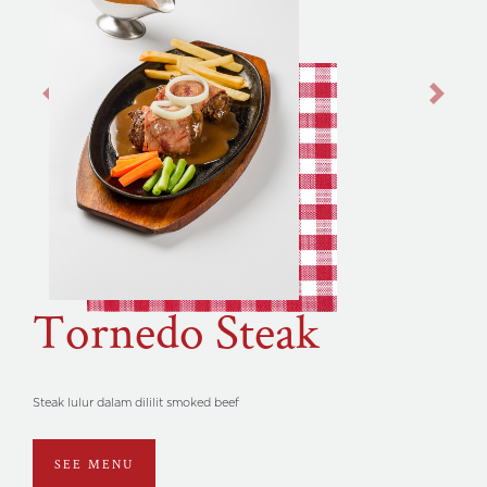
Previous
Next
Tornedo Steak
Steak lulur dalam dililit smoked beef
SEE MENU