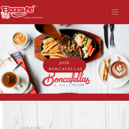
Previous
Next
JOIN
BONCAFELLAS
OUR STORY