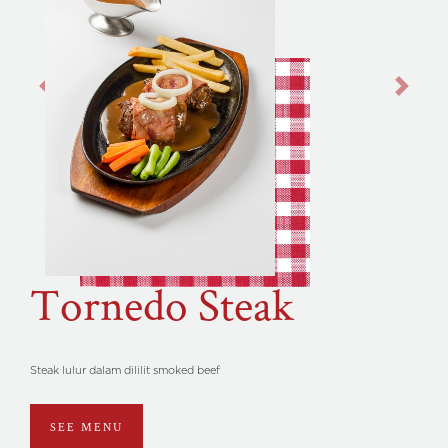
Previous
Next
Tornedo Steak
Steak lulur dalam dililit smoked beef
SEE MENU