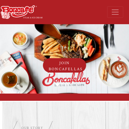
Previous
Next
JOIN
BONCAFELLAS
OUR STORY