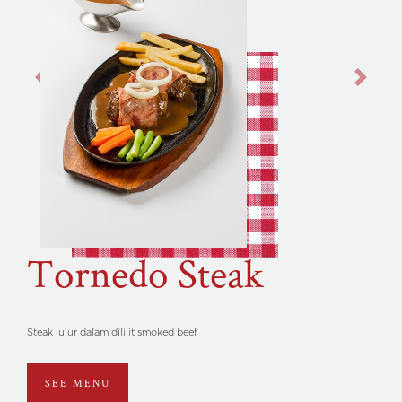
Previous
Next
Tornedo Steak
Steak lulur dalam dililit smoked beef
SEE MENU