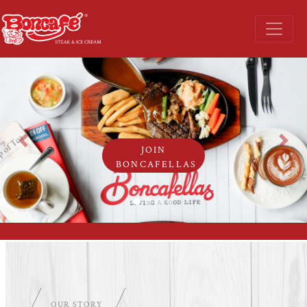
Previous
Next
JOIN
BONCAFELLAS
OUR STORY