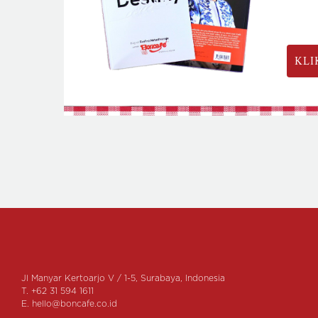
KLI
Jl Manyar Kertoarjo V / 1-5, Surabaya, Indonesia
T. +62 31 594 1611
E.
hello@boncafe.co.id