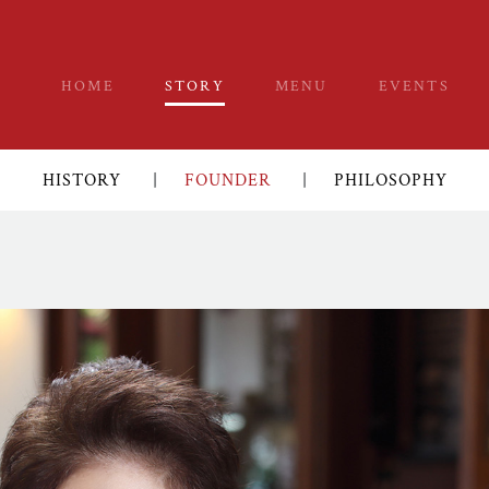
HOME
STORY
MENU
EVENTS
HISTORY
|
FOUNDER
|
PHILOSOPHY